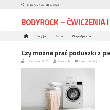
Skip
piątek, 07 sierpnia, 2026
to
content
BODYROCK – ĆWICZENIA 
Cały Ja
Home
Współpraca
Czy można prać poduszki z p
5 stycznia 2021
Marcin P.
Comment(0)