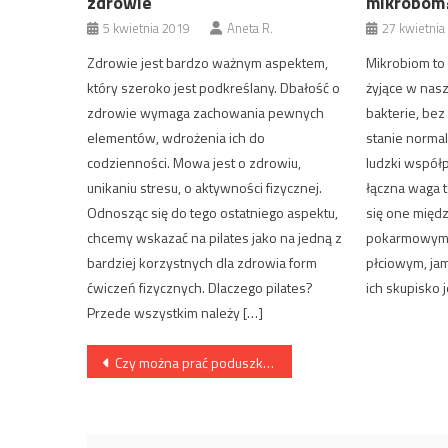
zdrowie
mikrobom
5 kwietnia 2019
Aneta R.
27 kwietnia
Zdrowie jest bardzo ważnym aspektem,
Mikrobiom to
który szeroko jest podkreślany. Dbałość o
żyjące w nas
zdrowie wymaga zachowania pewnych
bakterie, bez
elementów, wdrożenia ich do
stanie norma
codzienności. Mowa jest o zdrowiu,
ludzki współp
unikaniu stresu, o aktywności fizycznej.
łączna waga t
Odnosząc się do tego ostatniego aspektu,
się one międ
chcemy wskazać na pilates jako na jedną z
pokarmowym,
bardziej korzystnych dla zdrowia form
płciowym, jam
ćwiczeń fizycznych. Dlaczego pilates?
ich skupisko 
Przede wszystkim należy […]
Nawigacja
Czy można prać poduszki z pierzem?
wpisu