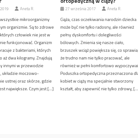
?
ortopedyczną w ciąży?
 2019
Aneta R.
27 września 2017
Aneta R.
 wszystkie mikroorganizmy
Ciąża, czas oczekiwania narodzin dziecka
zym organizmie. Są to zdrowe
może być nie tylko radosny, ale również
 których człowiek nie jest w
pełny dyskomfortu i dolegliwości
lnie funkcjonować. Organizm
bólowych. Zmienia się nasze ciało,
racuje z bakteriami, których
brzuszek wciąż powiększa się, co sprawia
o aż dwa kilogramy. Znajdują
że trudno nam nie tylko pracować, ale
zy innymi w przewodzie
również w pełni komfortowo wypoczywać
 układzie moczowo-
Poduszka ortopedyczna przeznaczona dl
ie ustnej oraz skórze, gdzie
kobiet w ciąży ma specjalnie stworzony
jest największe. Czym jest […]
kształt, aby zapewnić nie tylko zdrowy, […