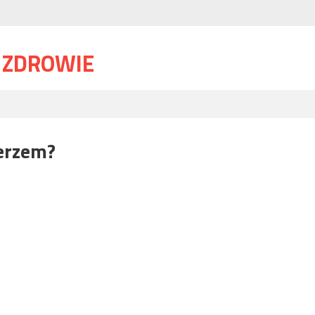
I ZDROWIE
ierzem?