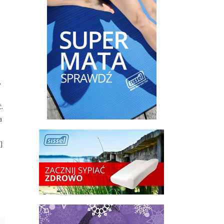
,
.
a
]