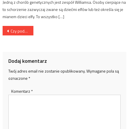
Jedną z chorób genetycznych jest zespół Williamsa. Osoby cierpiące na
to schorzenie zazwyczaj zwane są dziećmi elfów lub też określa się je
mianem dzieci elfy. To wszystko […]
Nawigacja
Czy podwyższonemu ciśnieniu może towarzyszyć uczucie senności i zmęczenia?
wpisu
Dodaj komentarz
Twój adres email nie zostanie opublikowany.
Wymagane pola są
oznaczone
*
Komentarz
*