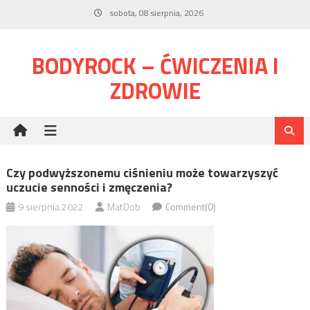
Skip
sobota, 08 sierpnia, 2026
to
content
BODYROCK – ĆWICZENIA I
ZDROWIE
Czy podwyższonemu ciśnieniu może towarzyszyć
uczucie senności i zmęczenia?
9 sierpnia 2022
MatDob
Comment(0)