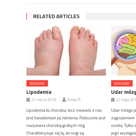
RELATED ARTICLES
ZDROWIE
ZDROWIE
Lipodemia
Udar mózg
31 marca 2019
Aneta R.
22 maja 20
Lipodemia to choroba, lecz niewielu z nas
Udar móżgu j
jest świadomym jej istnienia. Potocznie jest
zagrożeniem d
nazywana chorobą grubych nóg.
osoby. Tylko
Charakteryzuje się ty, że nogi są
jego wystąpi