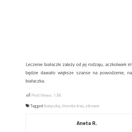
Leczenie białaczki zależy od jej rodzaju, aczkolwiek 
będzie dawało większe szanse na powodzenie, na
białaczka.
Post Views:
138
Tagged
białączka
,
choroba krwi
,
zdrowie
Aneta R.