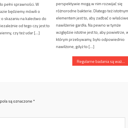
perspektywie mogą w nim rozwijać się
do pełni sprawności. W
różnorodne bakterie. Dlatego też istotny
azie będziemy mówili o
elementem jest to, aby zadbać o właściw
ż o skazaniu na kalectwo do
nawilżenie gardła. Na pewno w tymże
iezależnie od tego czy jest to
względzie istotne jest to, aby powietrze, 
ienny, czy też udar […]
którym przebywamy, było odpowiednio
nawilżone, gdyż to […]
Regularne badania są ważne
pola są oznaczone
*