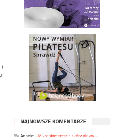
 i
st
NAJNOWSZE KOMENTARZE
Anonim
-
Mikropigmentacja skóry głowy –