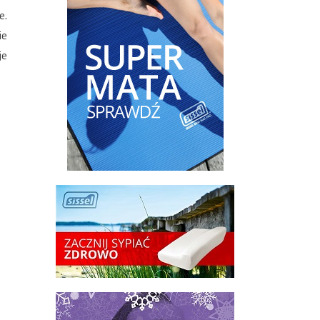
e.
ie
je