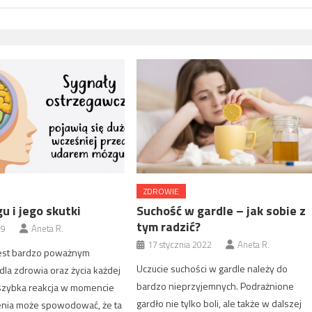
ZDROWIE
u i jego skutki
Suchość w gardle – jak sobie z
tym radzić?
19
Aneta R.
17 stycznia 2022
Aneta R.
est bardzo poważnym
Uczucie suchości w gardle należy do
la zdrowia oraz życia każdej
bardzo nieprzyjemnych. Podrażnione
 szybka reakcja w momencie
gardło nie tylko boli, ale także w dalszej
enia może spowodować, że ta