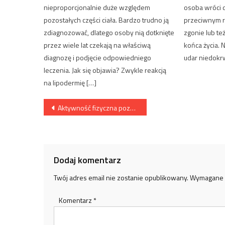
nieproporcjonalnie duże względem
osoba wróci 
pozostałych części ciała. Bardzo trudno ją
przeciwnym r
zdiagnozować, dlatego osoby nią dotknięte
zgonie lub te
przez wiele lat czekają na właściwą
końca życia. N
diagnozę i podjęcie odpowiedniego
udar niedokrw
leczenia. Jak się objawia? Zwykle reakcją
na lipodermię […]
Nawigacja
Aktywność fizyczna pozytywnie wpływa na zdrowie
wpisu
Dodaj komentarz
Twój adres email nie zostanie opublikowany.
Wymagane 
Komentarz
*