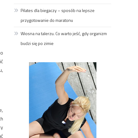
Pilates dla biegaczy – sposób na lepsze
przygotowanie do maratonu
Wiosna na talerzu. Co warto jeść, gdy organizm
budzi się po zimie
po
ić
u,
e,
ch
zy
ać