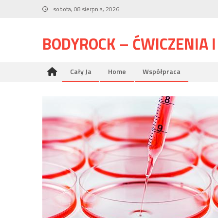
Skip
sobota, 08 sierpnia, 2026
to
content
BODYROCK – ĆWICZENIA 
Cały Ja
Home
Współpraca