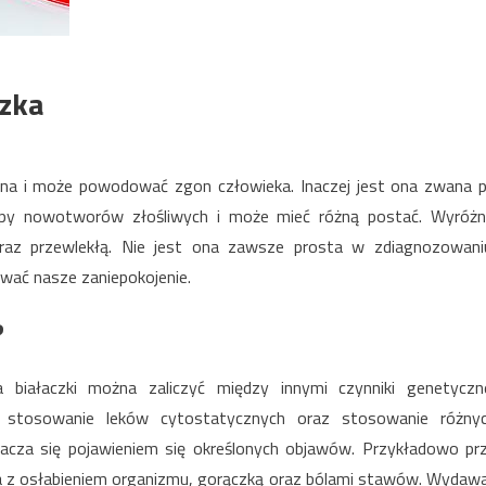
czka
oźna i może powodować zgon człowieka. Inaczej jest ona zwana 
upy nowotworów złośliwych i może mieć różną postać. Wyróżn
raz przewlekłą. Nie jest ona zawsze prosta w zdiagnozowani
ać nasze zaniepokojenie.
?
 białaczki można zaliczyć między innymi czynniki genetyczn
e, stosowanie leków cytostatycznych oraz stosowanie różny
znacza się pojawieniem się określonych objawów. Przykładowo pr
a z osłabieniem organizmu, gorączką oraz bólami stawów. Wydaw