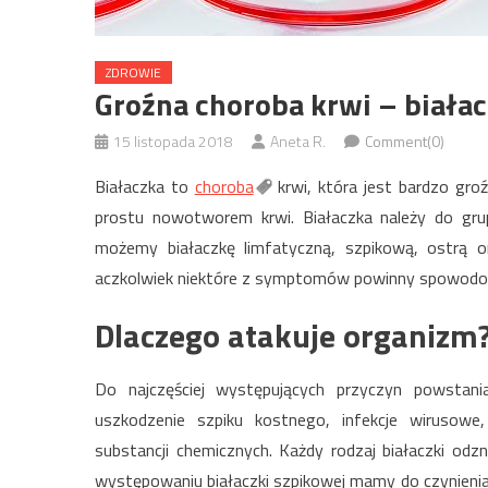
ZDROWIE
Groźna choroba krwi – biała
15 listopada 2018
Aneta R.
Comment(0)
Białaczka to
choroba
krwi, która jest bardzo gr
prostu nowotworem krwi. Białaczka należy do gr
możemy białaczkę limfatyczną, szpikową, ostrą o
aczkolwiek niektóre z symptomów powinny spowodow
Dlaczego atakuje organizm
Do najczęściej występujących przyczyn powstania
uszkodzenie szpiku kostnego, infekcje wirusow
substancji chemicznych. Każdy rodzaj białaczki od
występowaniu białaczki szpikowej mamy do czynieni