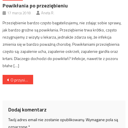
Powikłania po przeziębieniu
17 marca 2018
Aneta R.
Przeziębienie bardzo często bagatelizujemy, nie zdając sobie sprawy,
jak bardzo groźne są powikłania. Przeziębienie trwa krótko, często
rezygnujemy z wizyty u lekarza, jednakże zdarza się, że infekcja
zmienia się w bardzo poważną chorobę. Powikłaniami przeziębienia
często są: zapalenie ucha, zapalenie oskrzeli, zapalenie gardła oraz
krtani. Dlaczego dochodzi do powikłań? Infekcje, nawet te z pozoru
błahe […]
Nawigacja
O przysiadach słów kilka
wpisu
Dodaj komentarz
Twój adres email nie zostanie opublikowany.
Wymagane pola są
oznaczone
*