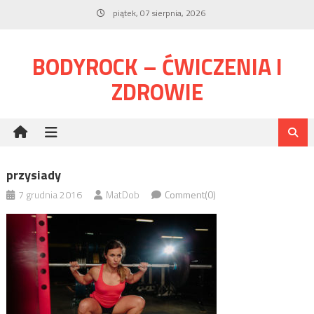
Skip
piątek, 07 sierpnia, 2026
to
content
BODYROCK – ĆWICZENIA I
ZDROWIE
przysiady
7 grudnia 2016
MatDob
Comment(0)