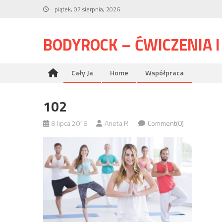
Skip
piątek, 07 sierpnia, 2026
to
content
BODYROCK – ĆWICZENIA 
Cały Ja
Home
Współpraca
102
8 lipca 2018
Aneta R.
Comment(0)