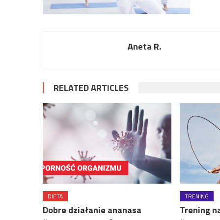
Aneta R.
RELATED ARTICLES
DIETA
TRENING
Dobre działanie ananasa
Trening n