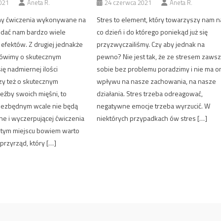
021
Aneta R.
24 czerwca 2021
Aneta R.
ony ćwiczenia wykonywane na
Stres to element, który towarzyszy nam n
 dać nam bardzo wiele
co dzień i do którego poniekąd już się
efektów. Z drugiej jednakże
przyzwyczailiśmy. Czy aby jednak na
 mówimy o skutecznym
pewno? Nie jest tak, że ze stresem zaws
ę nadmiernej ilości
sobie bez problemu poradzimy i nie ma o
zy też o skutecznym
wpływu na nasze zachowania, na nasze
eźby swoich mięśni, to
działania. Stres trzeba odreagować,
iezbędnym wcale nie będą
negatywne emocje trzeba wyrzucić. W
e i wyczerpującej ćwiczenia
niektórych przypadkach ów stres […]
W tym miejscu bowiem warto
rzyrząd, który […]