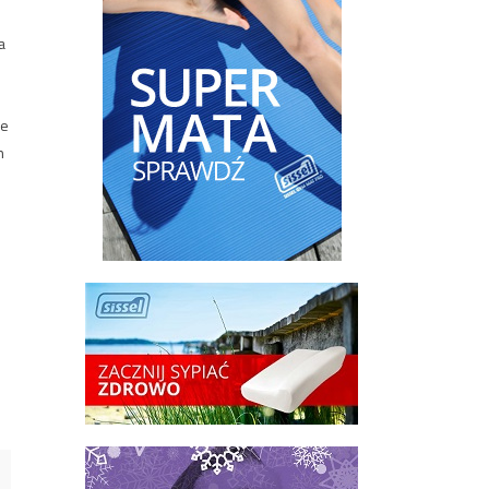
a
ze
n