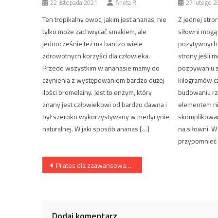
22 listopada 2021
Aneta R.
27 lutego 2
Ten tropikalny owoc, jakim jest ananas, nie
Z jednej str
tylko może zachwycać smakiem, ale
siłowni mogą
jednocześnie też ma bardzo wiele
pozytywnych 
zdrowotnych korzyści dla człowieka.
strony jeśli
Przede wszystkim w ananasie mamy do
pozbywaniu si
czynienia z występowaniem bardzo dużej
kilogramów c
ilości bromelainy. Jest to enzym, który
budowaniu rz
znany jest człowiekowi od bardzo dawna i
elementem n
był szeroko wykorzystywany w medycynie
skomplikowan
naturalnej. W jaki sposób ananas […]
na siłowni. 
przypomnieć p
Nawigacja
Pilates dla zaawansowanych
wpisu
Dodaj komentarz