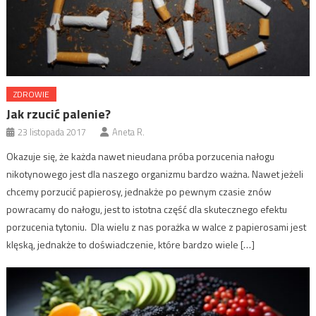
ZDROWIE
Jak rzucić palenie?
23 listopada 2017
Aneta R.
Okazuje się, że każda nawet nieudana próba porzucenia nałogu
nikotynowego jest dla naszego organizmu bardzo ważna. Nawet jeżeli
chcemy porzucić papierosy, jednakże po pewnym czasie znów
powracamy do nałogu, jest to istotna część dla skutecznego efektu
porzucenia tytoniu. Dla wielu z nas porażka w walce z papierosami jest
klęską, jednakże to doświadczenie, które bardzo wiele […]