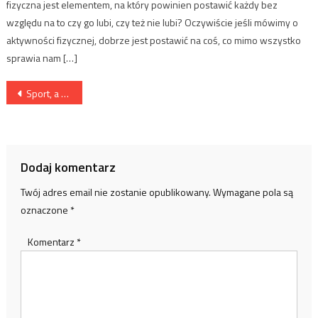
fizyczna jest elementem, na który powinien postawić każdy bez
względu na to czy go lubi, czy też nie lubi? Oczywiście jeśli mówimy o
aktywności fizycznej, dobrze jest postawić na coś, co mimo wszystko
sprawia nam […]
Nawigacja
Sport, a stres
wpisu
Dodaj komentarz
Twój adres email nie zostanie opublikowany.
Wymagane pola są
oznaczone
*
Komentarz
*