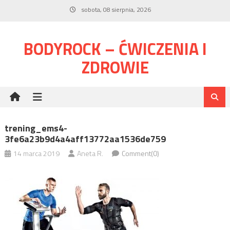
Skip
sobota, 08 sierpnia, 2026
to
content
BODYROCK – ĆWICZENIA I
ZDROWIE
trening_ems4-
3fe6a23b9d4a4aff13772aa1536de759
14 marca 2019
Aneta R.
Comment(0)