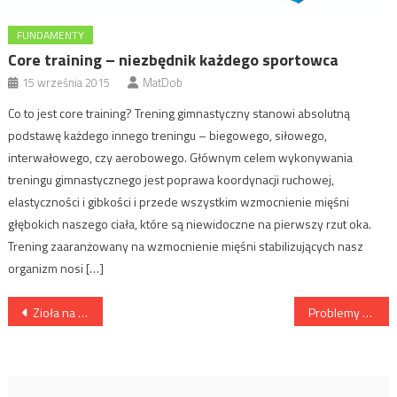
FUNDAMENTY
Core training – niezbędnik każdego sportowca
15 września 2015
MatDob
Co to jest core training? Trening gimnastyczny stanowi absolutną
podstawę każdego innego treningu – biegowego, siłowego,
interwałowego, czy aerobowego. Głównym celem wykonywania
treningu gimnastycznego jest poprawa koordynacji ruchowej,
elastyczności i gibkości i przede wszystkim wzmocnienie mięśni
głębokich naszego ciała, które są niewidoczne na pierwszy rzut oka.
Trening zaaranżowany na wzmocnienie mięśni stabilizujących nasz
organizm nosi […]
Nawigacja
Zioła na stres
Problemy ze zdrowym snem
wpisu