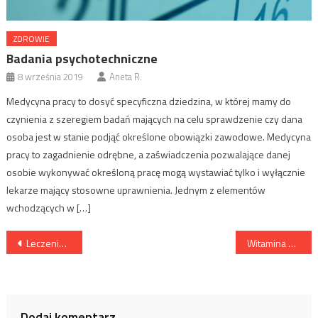
ZDROWIE
Badania psychotechniczne
8 września 2019
Aneta R.
Medycyna pracy to dosyć specyficzna dziedzina, w której mamy do
czynienia z szeregiem badań mających na celu sprawdzenie czy dana
osoba jest w stanie podjąć określone obowiązki zawodowe. Medycyna
pracy to zagadnienie odrębne, a zaświadczenia pozwalające danej
osobie wykonywać określoną pracę mogą wystawiać tylko i wyłącznie
lekarze mający stosowne uprawnienia. Jednym z elementów
wchodzących w […]
Nawigacja
Leczenie depresji
Witamina D idealna dla sportowców
wpisu
Dodaj komentarz