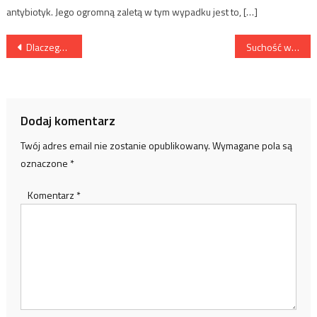
antybiotyk. Jego ogromną zaletą w tym wypadku jest to, […]
Nawigacja
Dlaczego warto jeść cebulę?
Suchość w gardle – jak sobie z tym radzić?
wpisu
Dodaj komentarz
Twój adres email nie zostanie opublikowany.
Wymagane pola są
oznaczone
*
Komentarz
*