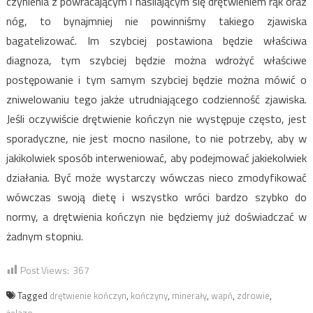
czynienia z powracającym i nasilającym się drętwieniem rąk oraz
nóg, to bynajmniej nie powinniśmy takiego zjawiska
bagatelizować. Im szybciej postawiona będzie właściwa
diagnoza, tym szybciej będzie można wdrożyć właściwe
postępowanie i tym samym szybciej będzie można mówić o
zniwelowaniu tego jakże utrudniającego codzienność zjawiska.
Jeśli oczywiście drętwienie kończyn nie występuje często, jest
sporadyczne, nie jest mocno nasilone, to nie potrzeby, aby w
jakikolwiek sposób interweniować, aby podejmować jakiekolwiek
działania. Być może wystarczy wówczas nieco zmodyfikować
wówczas swoją dietę i wszystko wróci bardzo szybko do
normy, a drętwienia kończyn nie będziemy już doświadczać w
żadnym stopniu.
Post Views:
367
Tagged
drętwienie kończyn
,
kończyny
,
minerały
,
wapń
,
zdrowie
,
żelazo