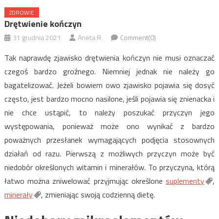
ZDROWIE
Drętwienie kończyn
31 grudnia 2021
Aneta R.
Comment(0)
Tak naprawdę zjawisko drętwienia kończyn nie musi oznaczać
czegoś bardzo groźnego. Niemniej jednak nie należy go
bagatelizować. Jeżeli bowiem owo zjawisko pojawia się dosyć
często, jest bardzo mocno nasilone, jeśli pojawia się znienacka i
nie chce ustąpić, to należy poszukać przyczyn jego
występowania, ponieważ może ono wynikać z bardzo
poważnych przesłanek wymagających podjęcia stosownych
działań od razu. Pierwszą z możliwych przyczyn może być
niedobór określonych witamin i minerałów. To przyczyna, którą
łatwo można zniwelować przyjmując określone
suplementy
,
minerały
, zmieniając swoją codzienną dietę.